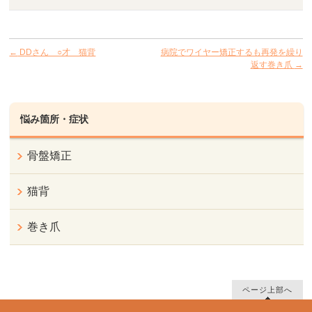
←
DDさん ○才 猫背
病院でワイヤー矯正するも再発を繰り
返す巻き爪
→
悩み箇所・症状
骨盤矯正
猫背
巻き爪
ページ上部へ