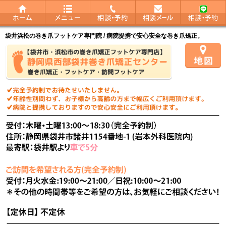
袋井浜松の巻き爪フットケア専門院 / 病院提携で安心安全な巻き爪矯正。