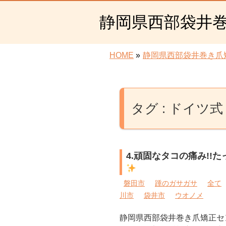
静岡県西部袋井
HOME
»
静岡県西部袋井巻き爪
タグ : ドイツ式
4.頑固なタコの痛み!!
磐田市
踵のガサガサ
全て
川市
袋井市
ウオノメ
静岡県西部袋井巻き爪矯正セ