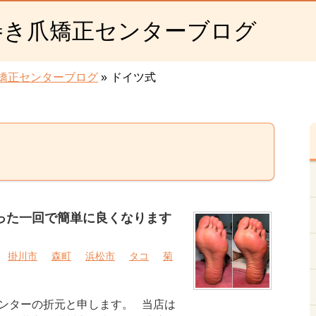
巻き爪矯正センターブログ
矯正センターブログ
»
ドイツ式
たった一回で簡単に良くなります
掛川市
森町
浜松市
タコ
菊
ンターの折元と申します。 当店は