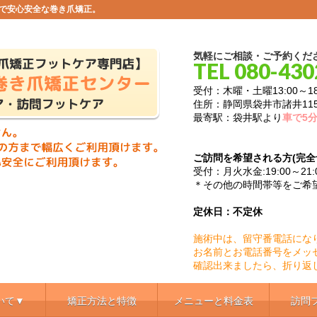
携で安心安全な巻き爪矯正。
気軽にご相談・ご予約くだ
TEL 080-430
受付：木曜・土曜13:00～1
住所：静岡県袋井市諸井115
最寄駅：袋井駅より
車で5
ご訪問を希望される方(完全
受付：月火水金:19:00～21:0
＊その他の時間帯等をご希
定休日：不定休
施術中は、留守番電話にな
お名前とお電話番号をメッ
確認出来ましたら、折り返
いて▼
矯正方法と特徴
メニューと料金表
訪問