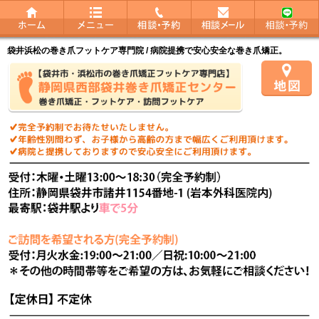
袋井浜松の巻き爪フットケア専門院 / 病院提携で安心安全な巻き爪矯正。