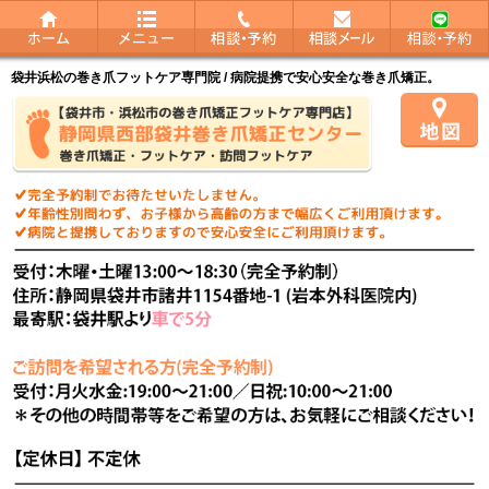
袋井浜松の巻き爪フットケア専門院 / 病院提携で安心安全な巻き爪矯正。