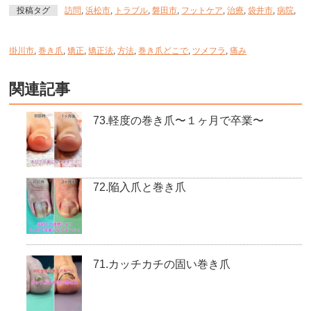
投稿タグ
訪問
,
浜松市
,
トラブル
,
磐田市
,
フットケア
,
治療
,
袋井市
,
病院
,
掛川市
,
巻き爪
,
矯正
,
矯正法
,
方法
,
巻き爪どこで
,
ツメフラ
,
痛み
関連記事
73.軽度の巻き爪〜１ヶ月で卒業〜
72.陥入爪と巻き爪
71.カッチカチの固い巻き爪