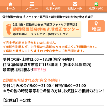
袋井浜松の巻き爪フットケア専門院 / 病院提携で安心安全な巻き爪矯正。