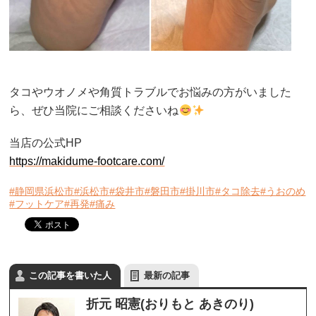
タコやウオノメや角質トラブルでお悩みの方がいました
ら、ぜひ当院にご相談くださいね
当店の公式HP
https://makidume-footcare.com/
#静岡県浜松市
#浜松市
#袋井市
#磐田市
#掛川市
#タコ除去
#うおのめ
#フットケア
#再発
#痛み
この記事を書いた人
最新の記事
折元 昭憲(おりもと あきのり)