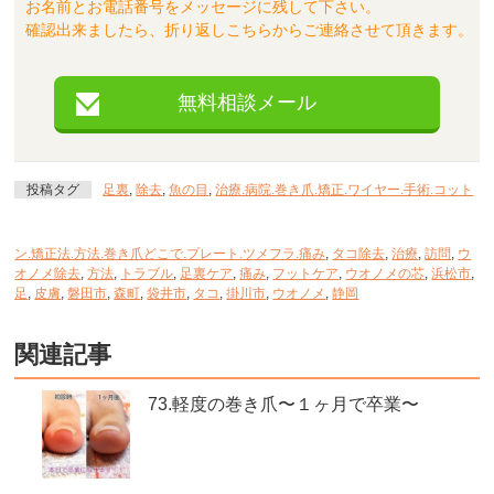
お名前とお電話番号をメッセージに残して下さい。
確認出来ましたら、折り返しこちらからご連絡させて頂きます。
無料相談メール
投稿タグ
足裏
,
除去
,
魚の目
,
治療.病院.巻き爪.矯正.ワイヤー.手術.コット
ン.矯正法.方法.巻き爪どこで.プレート.ツメフラ.痛み
,
タコ除去
,
治療
,
訪問
,
ウ
オノメ除去
,
方法
,
トラブル
,
足裏ケア
,
痛み
,
フットケア
,
ウオノメの芯
,
浜松市
,
足
,
皮膚
,
磐田市
,
森町
,
袋井市
,
タコ
,
掛川市
,
ウオノメ
,
静岡
関連記事
73.軽度の巻き爪〜１ヶ月で卒業〜