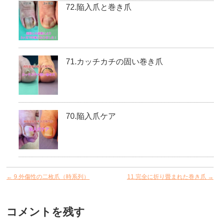
72.陥入爪と巻き爪
71.カッチカチの固い巻き爪
70.陥入爪ケア
←
9.外傷性の二枚爪（時系列）
11.完全に折り畳まれた巻き爪
→
コメントを残す