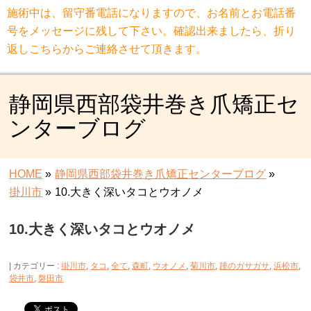
施術中は、留守番電話になりますので、お名前とお電話番
号をメッセージに残して下さい。確認出来ましたら、折り
返しこちらからご連絡させて頂きます。
静岡県西部袋井巻き爪矯正セ
ンターブログ
HOME
»
静岡県西部袋井巻き爪矯正センターブログ
»
掛川市
»
10.大きく深いタコとウオノメ
10.大きく深いタコとウオノメ
カテゴリー :
掛川市
,
タコ
,
全て
,
森町
,
ウオノメ
,
菊川市
,
踵のガサガサ
,
浜松市
,
袋井市
,
磐田市