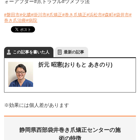
ォーアフター#爪トラブル#ツメフラ法
#磐田市
#化膿
#掛川市
#爪矯正
#巻き爪矯正
#浜松市
#森町
#袋井市
#
巻き爪治療
#病院
この記事を書いた人
最新の記事
折元 昭憲(おりもと あきのり)
※効果には個人差があります
静岡県西部袋井巻き爪矯正センターの施
術の特徴