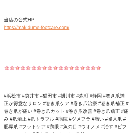
当店の公式HP
https://makidume-footcare.com/
#浜松市 #袋井市 #磐田市 #掛川市 #森町 #静岡 #巻き爪矯
正が得意なサロン #巻き爪ケア #巻き爪治療 #巻き爪補正 #
巻き爪が痛い #巻き爪カット #巻き爪改善 #巻き爪矯正 #痛
み #爪矯正 #爪トラブル #病院 #ツメフラ #痛い #陥入爪 #
肥厚爪 #フットケア #鶏眼 #魚の目 #ウオノメ #治す #ビフ