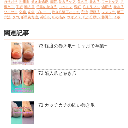
ガサガサ
,
掛川市
,
巻き爪矯正
,
病院
,
巻き爪ケア
,
魚の目
,
巻き爪
,
フットケア
,
足
裏ケア
,
手術
,
陥入爪
,
子供の巻き爪
,
コットン
,
森町
,
爪トラブル
,
矯正法
,
巻き爪
ワイヤー
,
化膿
,
炎症
,
プレート
,
巻き爪矯正どこで
,
完治
,
肥厚爪
,
ツメフラ
,
矯正
方法
,
タコ
,
爪甲鉤弯症
,
浜松市
,
爪の痛み
,
ウオノメ
,
爪が分厚い
,
磐田市
,
イボ
関連記事
73.軽度の巻き爪〜１ヶ月で卒業〜
72.陥入爪と巻き爪
71.カッチカチの固い巻き爪