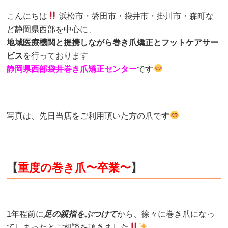
こんにちは
浜松市・磐田市・袋井市・掛川市・森町な
ど静岡県西部を中心に、
地域医療機関と提携しながら巻き爪矯正とフットケアサー
ビス
を行っております
静岡県西部袋井巻き爪矯正センター
です
写真は、先日当店をご利用頂いた方の爪です
【
重度の
巻き爪〜卒業〜
】
1年程前に
足の親指をぶつけて
から、徐々に巻き爪になっ
てしまったとご相談を頂きました