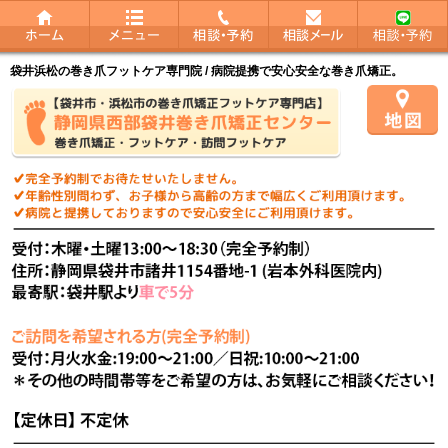
袋井浜松の巻き爪フットケア専門院 / 病院提携で安心安全な巻き爪矯正。